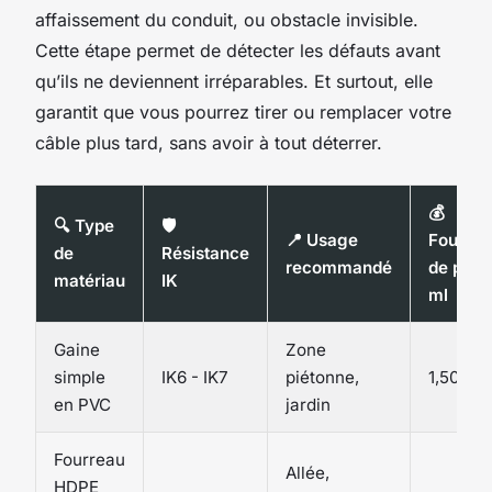
affaissement du conduit, ou obstacle invisible.
Cette étape permet de détecter les défauts avant
qu’ils ne deviennent irréparables. Et surtout, elle
garantit que vous pourrez tirer ou remplacer votre
câble plus tard, sans avoir à tout déterrer.
💰
🔍 Type
🛡️
📍 Usage
Fourche
de
Résistance
recommandé
de prix 
matériau
IK
ml
Gaine
Zone
simple
IK6 - IK7
piétonne,
1,50 €
en PVC
jardin
Fourreau
Allée,
HDPE