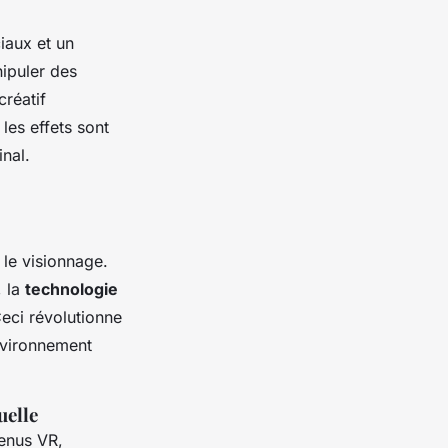
iaux et un
nipuler des
créatif
les effets sont
inal.
le visionnage.
, la
technologie
eci révolutionne
environnement
uelle
tenus VR,