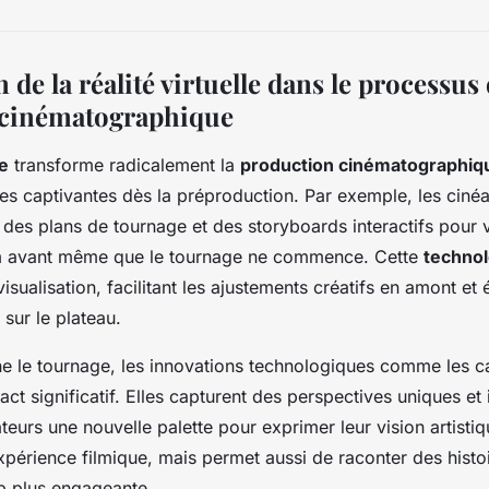
n de la réalité virtuelle dans le processus
 cinématographique
le
transforme radicalement la
production cinématographiq
s captivantes dès la préproduction. Par exemple, les ciné
 des plans de tournage et des storyboards interactifs pour v
lm avant même que le tournage ne commence. Cette
technol
isualisation, facilitant les ajustements créatifs en amont et 
sur le plateau.
ne le tournage, les innovations technologiques comme les 
ct significatif. Elles capturent des perspectives uniques et
ateurs une nouvelle palette pour exprimer leur vision artistiq
xpérience filmique, mais permet aussi de raconter des histo
 plus engageante.