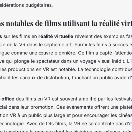
nsidérations budgétaires.
 notables de films utilisant la réalité vir
s
sur les films en
réalité virtuelle
révèlent des exemples fa
sie de la VR dans le septième art. Parmi les films à succès 
ingue comme une œuvre pionnière. Ce film a capté l’attenti
ve qui plonge le spectateur dans un voyage visuel inédit. L
les productions en VR est notable. La technologie contribu
ifiant les canaux de distribution, touchant un public avide 
-office
des films en VR est souvent amplifié par les festival
ucial dans leur promotion. Ces événements offrent une plat
tion VR à un public plus large et pour encourager les cinéas
echnologie. Avec de tels films, la VR ne se contente pas d’
le transforme la manière dont les histoires sont vécues, cré