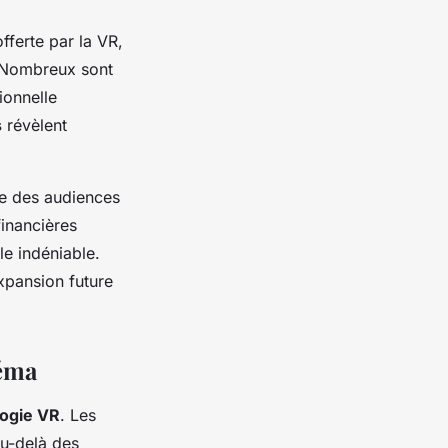
fferte par la VR,
. Nombreux sont
ionnelle
s
révèlent
ue des audiences
financières
le indéniable.
expansion future
néma
ogie VR
. Les
au-delà des