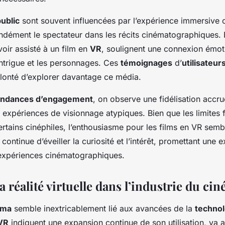
ublic
sont souvent influencées par l’expérience immersive o
ndément le spectateur dans les récits cinématographiques
voir assisté à un film en
VR
, soulignent une connexion émot
intrigue et les personnages. Ces
témoignages
d’
utilisateur
lonté d’explorer davantage ce média.
endances d’engagement
, on observe une fidélisation accr
 expériences de visionnage atypiques. Bien que les limites 
ertains cinéphiles, l’enthousiasme pour les films en VR semb
continue d’éveiller la curiosité et l’intérêt, promettant une 
 expériences cinématographiques.
la réalité virtuelle dans l’industrie du ci
éma
semble inextricablement lié aux avancées de la
technol
 VR
indiquent une expansion continue de son utilisation, va 