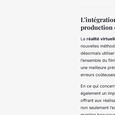
L’intégratio
production
La
réalité virtuel
nouvelles méthode
désormais utiliser
l’ensemble du fi
une meilleure prév
erreurs coûteuses 
En ce qui concer
également un impa
offrant aux réalis
non seulement l’e
manière beaucoup