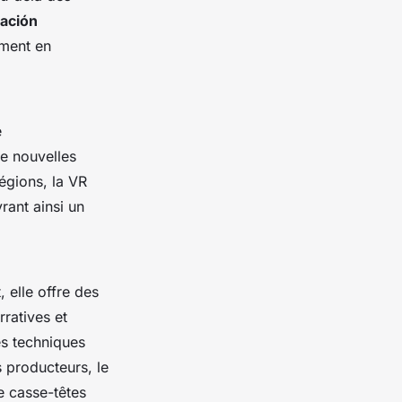
ración
ement en
e
de nouvelles
égions, la VR
rant ainsi un
 elle offre des
ratives et
es techniques
 producteurs, le
re casse-têtes