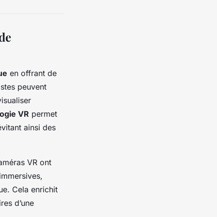
 de
ue
en offrant de
astes peuvent
isualiser
ogie VR
permet
évitant ainsi des
caméras VR ont
 immersives,
ue. Cela enrichit
ires d’une