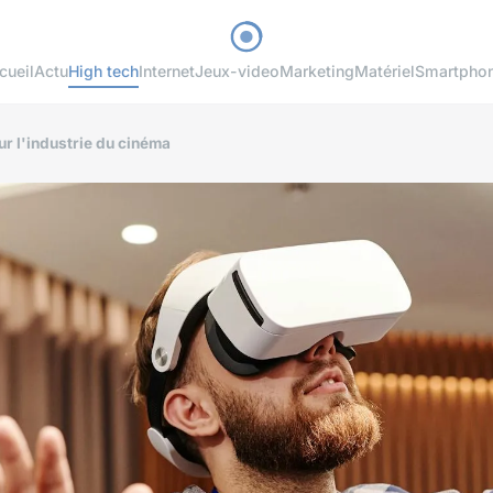
cueil
Actu
High tech
Internet
Jeux-video
Marketing
Matériel
Smartpho
sur l'industrie du cinéma