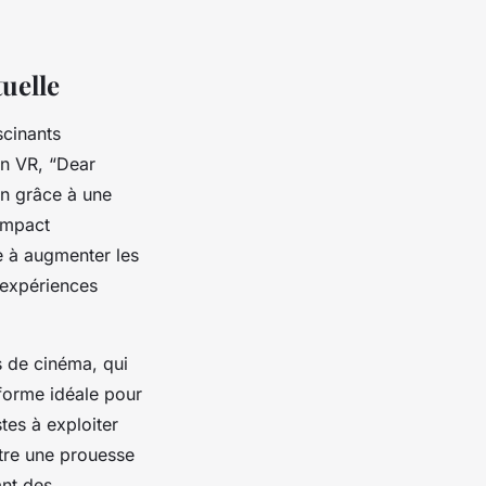
tuelle
scinants
en VR, “Dear
on grâce à une
’impact
e à augmenter les
d’expériences
s de cinéma, qui
eforme idéale pour
tes à exploiter
être une prouesse
ant des