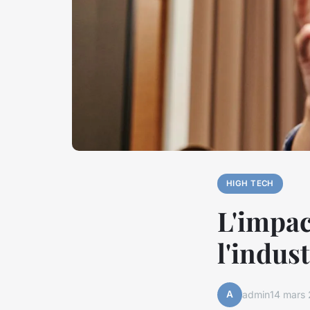
HIGH TECH
L'impact
l'indus
A
admin
14 mars