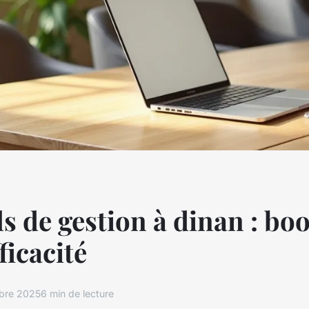
ls de gestion à dinan : bo
ficacité
bre 2025
6 min de lecture