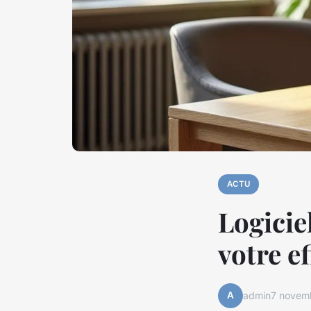
ACTU
Logicie
votre ef
A
admin
7 novem