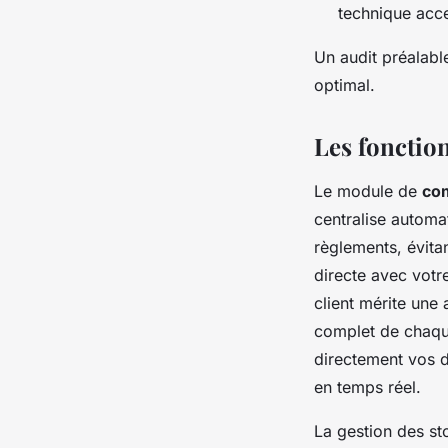
technique acce
Un audit préalabl
optimal.
Les fonctio
Le module de
com
centralise automa
règlements, évitan
directe avec votr
client mérite une 
complet de chaque
directement vos de
en temps réel.
La gestion des sto