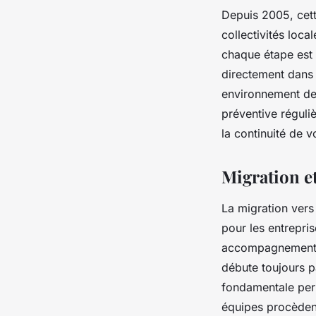
Depuis 2005, cett
collectivités loca
chaque étape est 
directement dans
environnement de
préventive réguli
la continuité de vo
Migration et
La migration vers
pour les entrepri
accompagnement te
débute toujours 
fondamentale perm
équipes procèdent