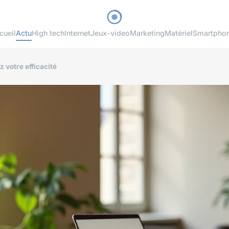
cueil
Actu
High tech
Internet
Jeux-video
Marketing
Matériel
Smartpho
z votre efficacité