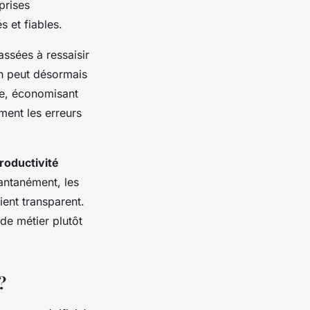
prises
 et fiables.
assées à ressaisir
an peut désormais
ue, économisant
ment les erreurs
roductivité
tantanément, les
ient transparent.
de métier plutôt
?