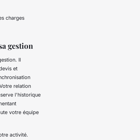
des charges
sa gestion
stion. Il
devis et
ynchronisation
Votre relation
erve l'historique
mentant
oute votre équipe
tre activité.