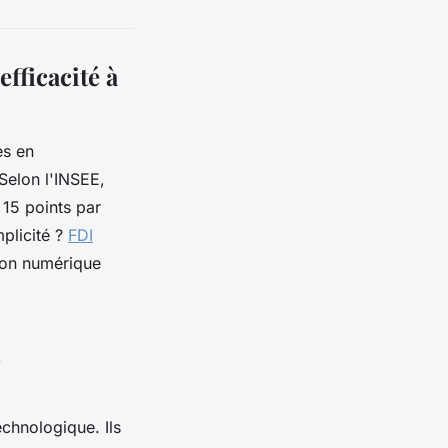
efficacité à
es en
 Selon l'INSEE,
 15 points par
plicité ?
FDI
ion numérique
n
echnologique. Ils